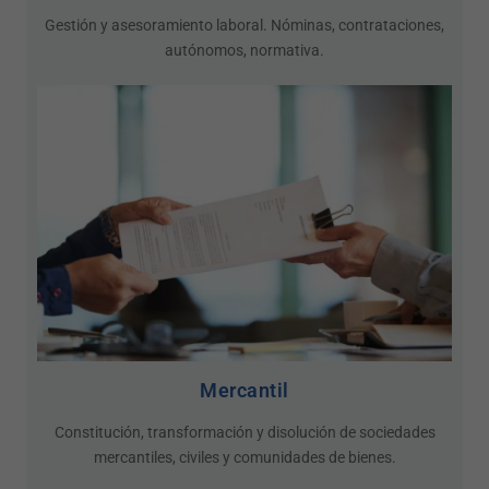
Gestión y asesoramiento laboral. Nóminas, contrataciones,
autónomos, normativa.
Mercantil
Necessàries
Aquestes
cookies no
Constitución, transformación y disolución de sociedades
són
mercantiles, civiles y comunidades de bienes.
opcionals.
Són