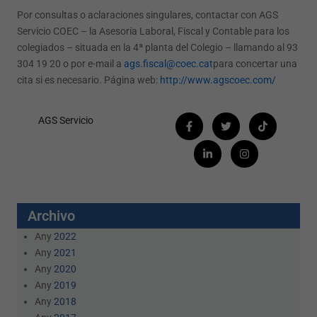
Por consultas o aclaraciones singulares, contactar con AGS
Servicio COEC – la Asesoría Laboral, Fiscal y Contable para los
colegiados – situada en la 4ª planta del Colegio – llamando al 93
304 19 20 o por e-mail a
ags.fiscal@coec.cat
para concertar una
cita si es necesario. Página web:
http://www.agscoec.com/
AGS Servicio
Archivo
Any
2022
Any
2021
Any
2020
Any
2019
Any
2018