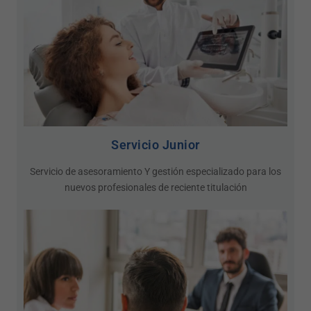
aquestes
cookies,
alguna
funcionalitat
desapareixerà
del lloc web.
Publicitàries
En compartir
els vostres
interessos i
Servicio Junior
comportament
mentre visiteu
Servicio de asesoramiento Y gestión especializado para los
el nostre lloc,
augmenteu les
nuevos profesionales de reciente titulación
possibilitats
de veure
contingut i
ofertes
personalitzats.